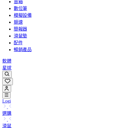
音箱
數位筆
模擬設備
競速
簡報器
滑鼠墊
配件
暢銷產品
軟體
星球
Logi
選購
滑鼠