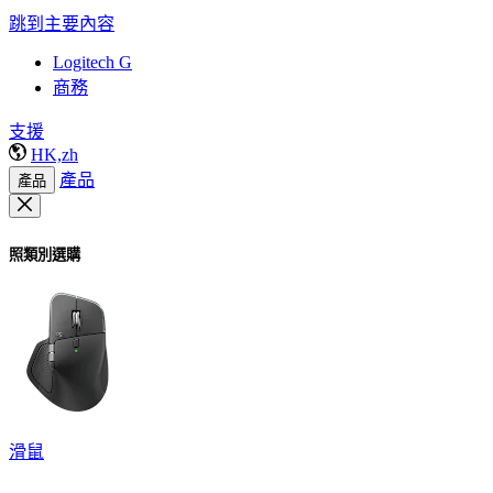
跳到主要內容
Logitech G
商務
支援
HK,zh
產品
產品
照類別選購
滑鼠