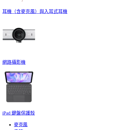
耳機（含麥克風）與入耳式耳機
網路攝影機
iPad 鍵盤保護殼
麥克風