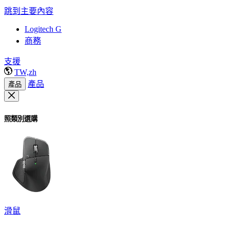
跳到主要內容
Logitech G
商務
支援
TW,zh
產品
產品
照類別選購
滑鼠