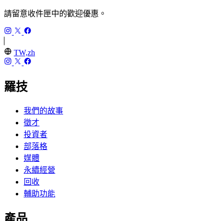
請留意收件匣中的歡迎優惠。
TW,zh
羅技
我們的故事
徵才
投資者
部落格
媒體
永續經營
回收
輔助功能
產品