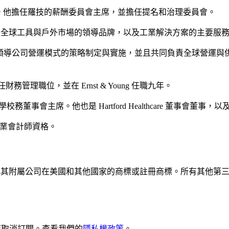
事會的非執行董事。他擔任羅技的薪酬委員會主席，並擔任提名和治理委員會。
總裁暨執行長，該公司為全球工具與戶外市場的領導品牌，以及工業解決方案的主
兼財務長，領導公司營運模式的策略制定與實施，並且共同負責全球營
on 擔任財務管理職位，並在 Ernst & Young 任職九年。
德大學校務董事會主席。他也是 Hartford Healthcare 董事會董
執業會計師資格。
pe S.A. 及/或其附屬公司在美國和其他國家的商標或註冊商標。所有
隨時取消訂閱。查看我們的
隱私權政策
。