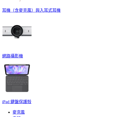
耳機（含麥克風）與入耳式耳機
網路攝影機
iPad 鍵盤保護殼
麥克風