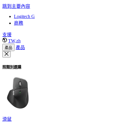
跳到主要內容
Logitech G
商務
支援
TW,zh
產品
產品
照類別選購
滑鼠