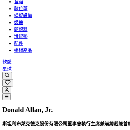
音箱
數位筆
模擬設備
競速
簡報器
滑鼠墊
配件
暢銷產品
軟體
星球
Donald Allan, Jr.
斯坦利布萊克德克股份有限公司董事會執行主席兼前總裁兼首