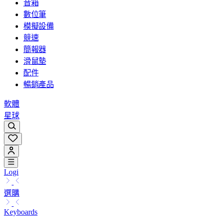
音箱
數位筆
模擬設備
競速
簡報器
滑鼠墊
配件
暢銷產品
軟體
星球
Logi
選購
Keyboards