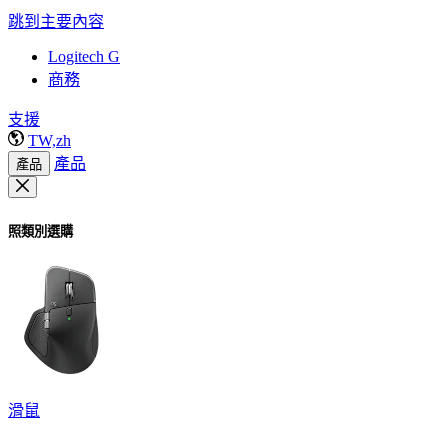
跳到主要內容
Logitech G
商務
支援
TW,zh
產品
產品
照類別選購
滑鼠