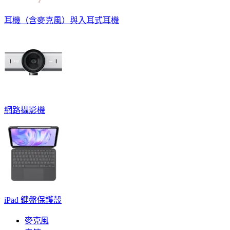
耳機（含麥克風）與入耳式耳機
網路攝影機
iPad 鍵盤保護殼
麥克風