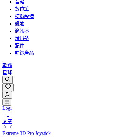
音箱
數位筆
模擬設備
競速
簡報器
滑鼠墊
配件
暢銷產品
軟體
星球
Logi
太空
Extreme 3D Pro Joystick