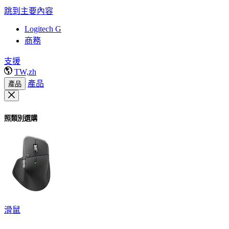
跳到主要內容
Logitech G
商務
支援
TW,zh
產品
產品
照類別選購
滑鼠