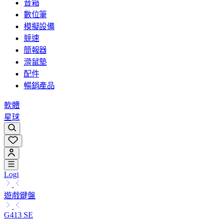
音箱
數位筆
模擬設備
競速
簡報器
滑鼠墊
配件
暢銷產品
軟體
星球
Logi
遊戲鍵盤
G413 SE