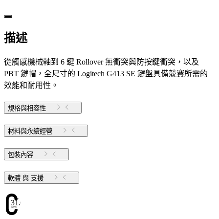
描述
從觸感機械軸到 6 鍵 Rollover 無衝突與防按鍵衝突，以及
PBT 鍵帽，全尺寸的 Logitech G413 SE 鍵盤具備競賽所需的
效能和耐用性。
規格與相容性
材料與永續經營
包裝內容
軟體 與 支援
31.6