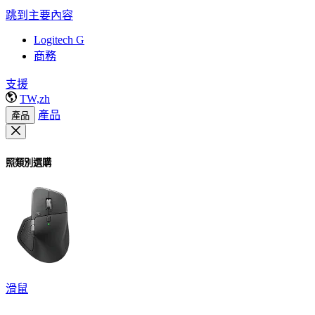
跳到主要內容
Logitech G
商務
支援
TW,zh
產品
產品
照類別選購
滑鼠