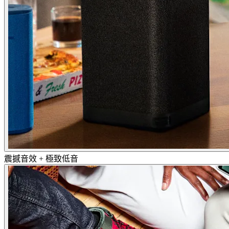
震撼音效 + 極致低音