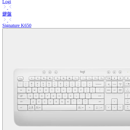
Logi
鍵盤
Signature K650