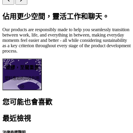
佔用更少空間，靈活工作和聊天。
Our products are responsibly made to help you seamlessly transition
between work, life, and everything in between, making everyday
moments feel easier and better - all while considering sustainability
as a key criterion throughout every stage of the product development
process.
塑膠，至關重要
塑料應始終回收利用
您可能也會喜歡
最近檢視
法律商標聲明