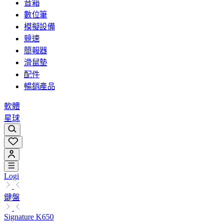
音箱
數位筆
模擬設備
競速
簡報器
滑鼠墊
配件
暢銷產品
軟體
星球
Logi
鍵盤
Signature K650