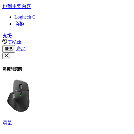
跳到主要內容
Logitech G
商務
支援
TW,zh
產品
產品
照類別選購
滑鼠