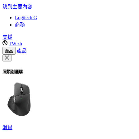
跳到主要內容
Logitech G
商務
支援
TW,zh
產品
產品
照類別選購
滑鼠