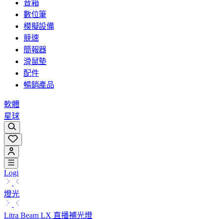
音箱
數位筆
模擬設備
競速
簡報器
滑鼠墊
配件
暢銷產品
軟體
星球
Logi
燈光
Litra Beam LX 直播補光燈