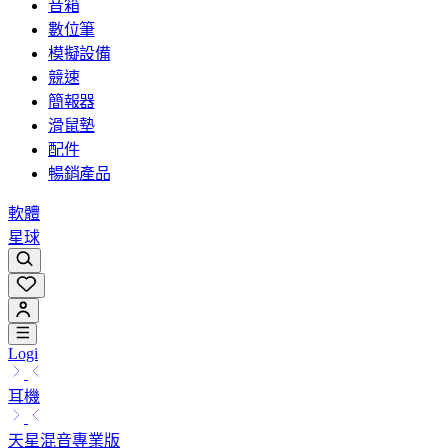
音箱
數位筆
模擬設備
競速
簡報器
滑鼠墊
配件
暢銷產品
軟體
星球
Logi
耳機
天星混音專業版