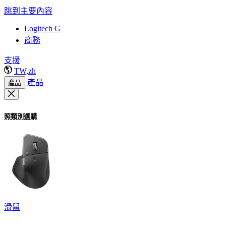
跳到主要內容
Logitech G
商務
支援
TW,zh
產品
產品
照類別選購
滑鼠