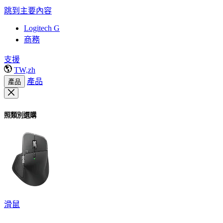
跳到主要內容
Logitech G
商務
支援
TW,zh
產品
產品
照類別選購
滑鼠