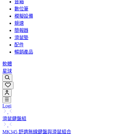
音箱
數位筆
模擬設備
競速
簡報器
滑鼠墊
配件
暢銷產品
軟體
星球
Logi
滑鼠鍵盤組
MK345 舒適無線鍵盤與滑鼠組合