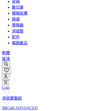
音箱
數位筆
模擬設備
競速
簡報器
滑鼠墊
配件
暢銷產品
軟體
星球
Logi
滑鼠鍵盤組
MK540 ADVANCED