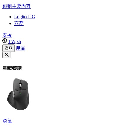
跳到主要內容
Logitech G
商務
支援
TW,zh
產品
產品
照類別選購
滑鼠