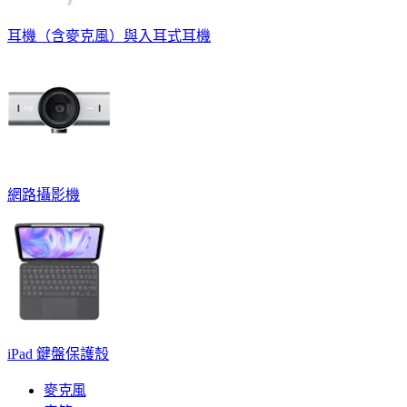
耳機（含麥克風）與入耳式耳機
網路攝影機
iPad 鍵盤保護殼
麥克風