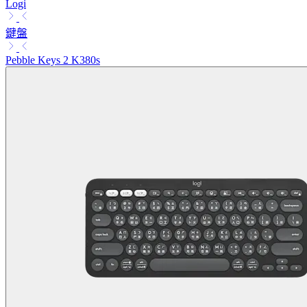
Logi
鍵盤
Pebble Keys 2 K380s