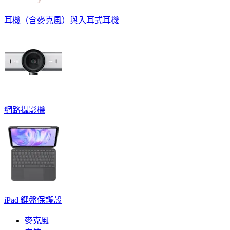
耳機（含麥克風）與入耳式耳機
網路攝影機
iPad 鍵盤保護殼
麥克風