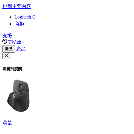
跳到主要內容
Logitech G
商務
支援
TW,zh
產品
產品
照類別選購
滑鼠