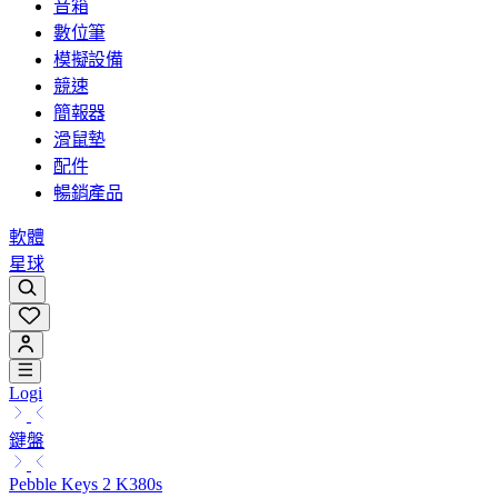
音箱
數位筆
模擬設備
競速
簡報器
滑鼠墊
配件
暢銷產品
軟體
星球
Logi
鍵盤
Pebble Keys 2 K380s