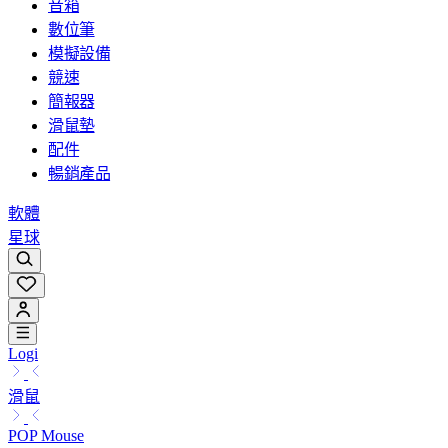
音箱
數位筆
模擬設備
競速
簡報器
滑鼠墊
配件
暢銷產品
軟體
星球
Logi
滑鼠
POP Mouse