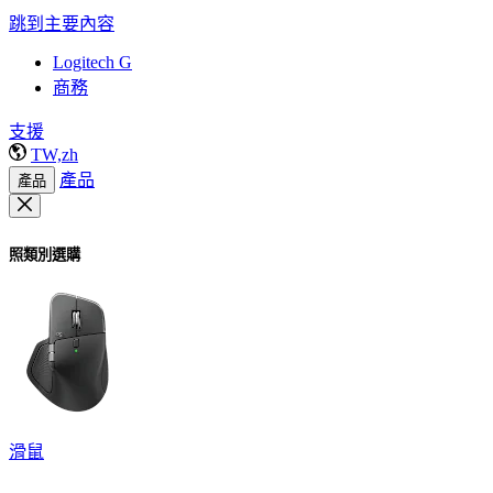
跳到主要內容
Logitech G
商務
支援
TW,zh
產品
產品
照類別選購
滑鼠