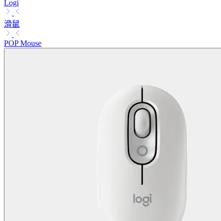
Logi
滑鼠
POP Mouse