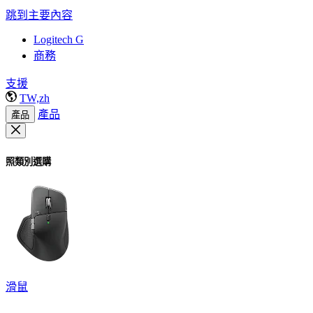
跳到主要內容
Logitech G
商務
支援
TW,zh
產品
產品
照類別選購
滑鼠