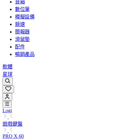
音箱
數位筆
模擬設備
競速
簡報器
滑鼠墊
配件
暢銷產品
軟體
星球
Logi
遊戲鍵盤
PRO X 60