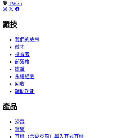
TW,zh
羅技
我們的故事
徵才
投資者
部落格
媒體
永續經營
回收
輔助功能
產品
滑鼠
鍵盤
耳機（含麥克風）與入耳式耳機