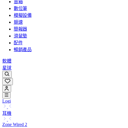
音箱
數位筆
模擬設備
競速
簡報器
滑鼠墊
配件
暢銷產品
軟體
星球
Logi
耳機
Zone Wired 2