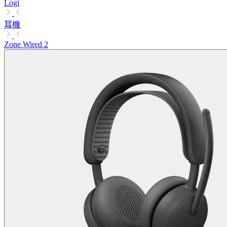
Logi
耳機
Zone Wired 2