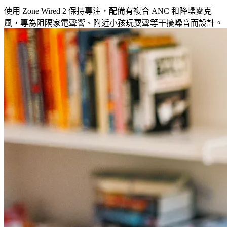
使用 Zone Wired 2 保持專注，配備有複合 ANC 和降噪麥克
風，專為阻隔家電聲響、附近小孩玩耍聲等干擾噪音而設計。