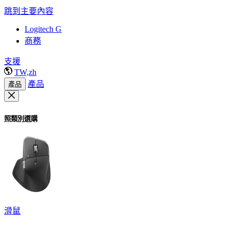
跳到主要內容
Logitech G
商務
支援
TW,zh
產品
產品
照類別選購
滑鼠