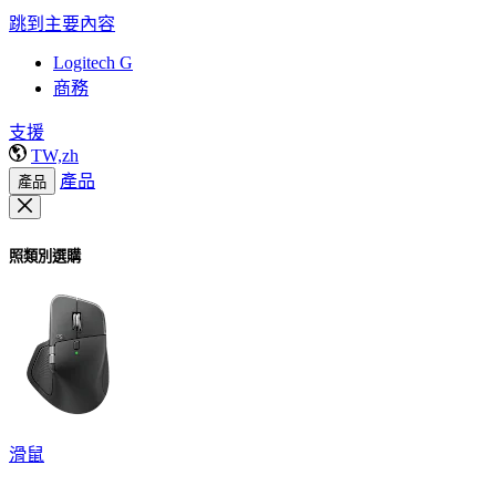
跳到主要內容
Logitech G
商務
支援
TW,zh
產品
產品
照類別選購
滑鼠