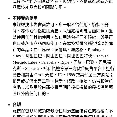
式授予權利的國家或地區，與銷售、營銷或推廣新的正
品羅技產品直接相關聯使用。
不接受的使用
未經羅技事先書面許可，您一般不得使用、複製、分
發、發佈或傳播羅技資產。未經羅技明確書面同意，嚴
禁使用任何其他使用。禁止用途包括但不限於：與平行
進口或灰市商品同時使用；在羅技授權分銷渠道以外購
買的產品；在亞馬遜、沃爾瑪、紐威格、Bestbuy、
eBay、阿里巴巴、阿里巴巴、阿里巴巴特快、Temu、
Mercado Libre、Falavella、Riple、巴黎、巴黎、巴尼福
克斯、Shocada、托科佩迪等第三方數位銷售平台上進行
廣告和銷售 Gro、天貓、JD、1688 或其他第三方網站；
銷售或提供出售二手、翻新、修改、損壞、仿冒和清倉
產品；以及用於由羅技書面明確授權授權的授權活動範
圍以外的任何目的。
合規
羅技保留隨時撤銷或修改使用這些羅技資產的授權而不