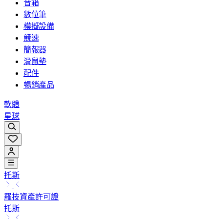
音箱
數位筆
模擬設備
競速
簡報器
滑鼠墊
配件
暢銷產品
軟體
星球
托斯
羅技資產許可證
托斯