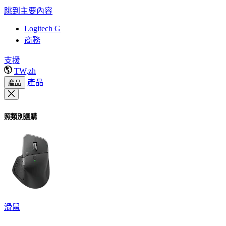
跳到主要內容
Logitech G
商務
支援
TW,zh
產品
產品
照類別選購
滑鼠