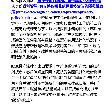
9.15.個人資料
。
羅技在執行服務時獲得與客戶相關的個
人身份識別資訊 (PII) 將依據此處理羅技當時的隱私權政
策 (https://www.logitech.com/legal/product-privacy-
policy.html)。
客戶授權羅技在必要時使用客戶的 PII 和
資料，以讓羅技提供服務，並與代表羅技工作的第三方
供應商或代理商分享，以達成提供服務的目的。客戶承
諾、陳述並保證其擁有此協議所允許之羅技使用所需，
或適當的任何及所有授權。在遵守適用法律的情況下，
羅技應遵守羅技隱私政策以使用客戶 PII 和資料，包括
用於交付、開發、改進羅技服務等目的。羅技隱私政策
明確納入此協議。
9.16.遵守法律；出口要求
。客戶應遵守所有適用的法律
與規章。客戶瞭解並同意，羅技受美國與其他政府機構
禁止將特定產品及技術資訊出口到特定國家之法規的約
束。客戶保證其不會違反任何適用法律或法規，將任何
羅技產品、服務及/或技術資訊，以直接或間接方式出
口、轉出口。未能遵守前述責任可能導致服務延遲或此
協議的終止。