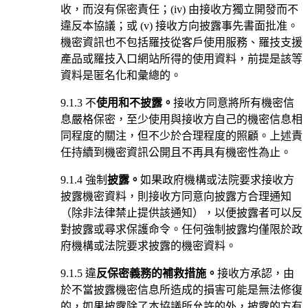
收，而沒有保密責任；(iv) 由接收方獨立開發而不
違反本協議；或 (v) 接收方向披露事先書面批准。
機密資訊也不包括羅技從客戶使用服務、羅技支援
產品或羅技入口網站所得的使用資料，前提是該等
資料是匿名化和彙總的。
9.1.3 不
使用和不披露。
接收方同意將所有機密信
息嚴格保密，至少使用與接收方自己的機密信息相
同程度的關注，但不少於合理程度的照顧。上述責
任持續到機密資訊公開且不再具有機密性為止。
9.1.4 強制
披露。
如果政府機構或法院要求接收方
披露機密資料，則接收方同意向披露方合理通知
（除非法律禁止提供該通知），以便披露者可以反
對披露或尋求保護命令。任何強制披露均僅限於政
府機構或法院要求披露的機密資料。
9.1.5 違
反保密義務的補救措施。
接收方承認，由
於不當披露機密信息所造成的損害可能是無法修復
的，如果披露除了本協議所允許的外，披露的方有