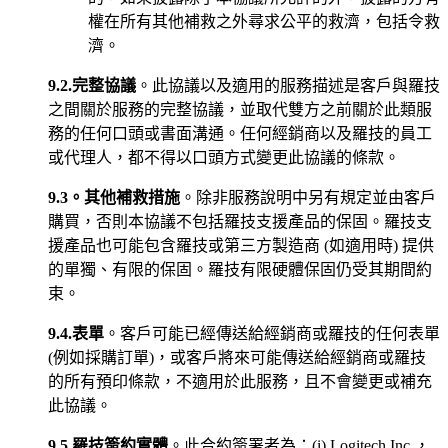
權在所有其他補救之外尋求公平的救濟，包括令救
濟。
9.2.完整協議
。此協議以及適用的服務描述是客戶與羅技
之間關於服務的完整協議，並取代雙方之前關於此類服
務的任何口頭或書面溝通。任何經銷商以及羅技的員工
或代理人，都不得以口頭方式變更此協議的條款。
9.3。其他補救措施
。除非服務說明中另有規定並由客戶
購買，否則本協議不包括羅技支援產品的保固。羅技支
援產品也可能包含羅技或第三方製造商 (如適用時) 提供
的單獨、有限的保固。羅技有限硬體保固仍受其期間約
束。
9.4.表單
。客戶可能已經傳送給經銷商或羅技的任何表單
(例如採購訂單)，或客戶將來可能傳送給經銷商或羅技
的所有預印條款，不適用於此服務，且不會變更或補充
此協議。
9.5.羅技簽約實體
。此合約簽署者為：(i) Logitech Inc.，