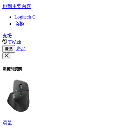
跳到主要內容
Logitech G
商務
支援
TW,zh
產品
產品
照類別選購
滑鼠