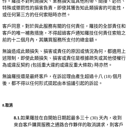
作。羅技不對利潤損失、業務損失或其他附帶、間接、必然、
特殊或懲罰性的損害負責，即使其獲告知此類損害的可能性，
或任何第三方的任何索賠時亦然。
客戶同意，對於與此服務有關的任何責任，羅技的全部責任和
客戶的唯一補救措施，不得超過客戶通知羅技任何責任索賠之
前的十二個月內，其購買服務所支付的總金額。
無論造成此類損失、損害或責任的原因或情況為何，都適用上
述限制，即使此類損失、損害或責任是根據疏失或其他侵權行
為或違反契約 (包括重大違約或違反重大條款) 時亦然。
無論羅技還是最終客戶，在訴訟理由產生超過十八 (18) 個月
後，都不得以任何形式提起由本協議引起的訴訟。
8.取消
8.1.
如果羅技在自開始日期起最多三十 (30) 天內，收到
來自客戶購買服務之通路合作夥伴的取消請求，則客戶