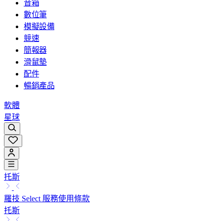
音箱
數位筆
模擬設備
競速
簡報器
滑鼠墊
配件
暢銷產品
軟體
星球
托斯
羅技 Select 服務使用條款
托斯