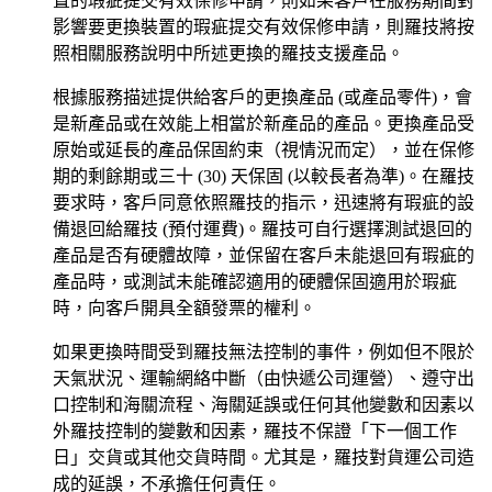
置的瑕疵提交有效保修申請，則如果客戶在服務期間對
影響要更換裝置的瑕疵提交有效保修申請，則羅技將按
照相關服務說明中所述更換的羅技支援產品。
根據服務描述提供給客戶的更換產品 (或產品零件)，會
是新產品或在效能上相當於新產品的產品。更換產品受
原始或延長的產品保固約束（視情況而定），並在保修
期的剩餘期或三十 (30) 天保固 (以較長者為準)。在羅技
要求時，客戶同意依照羅技的指示，迅速將有瑕疵的設
備退回給羅技 (預付運費)。羅技可自行選擇測試退回的
產品是否有硬體故障，並保留在客戶未能退回有瑕疵的
產品時，或測試未能確認適用的硬體保固適用於瑕疵
時，向客戶開具全額發票的權利。
如果更換時間受到羅技無法控制的事件，例如但不限於
天氣狀況、運輸網絡中斷（由快遞公司運營）、遵守出
口控制和海關流程、海關延誤或任何其他變數和因素以
外羅技控制的變數和因素，羅技不保證「下一個工作
日」交貨或其他交貨時間。尤其是，羅技對貨運公司造
成的延誤，不承擔任何責任。