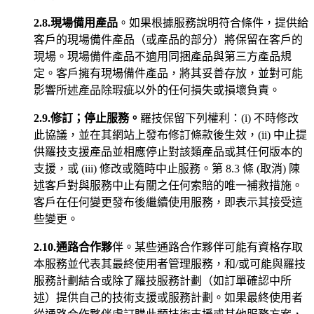
2.8.現場備用產品
。如果根據服務說明符合條件，提供給
客戶的現場備件產品（或產品的部分）將保留在客戶的
現場。現場備件產品不適用同捆產品與第三方產品規
定。客戶擁有現場備件產品，將其妥善存放，並對可能
影響所述產品除瑕疵以外的任何損失或損壞負責。
2.9.修訂；停止服務。
羅技保留下列權利：(i) 不時修改
此協議，並在其網站上發布修訂條款後生效，(ii) 中止提
供羅技支援產品並相應停止對該類產品或其任何版本的
支援，或 (iii) 修改或隨時中止服務。第 8.3 條 (取消) 陳
述客戶對與服務中止有關之任何索賠的唯一補救措施。
客戶在任何變更發布後繼續使用服務，即表示其接受這
些變更。
2.10.通路合作夥
伴。某些通路合作夥伴可能有資格存取
本服務並代表其最終使用者管理服務，和/或可能與羅技
服務計劃結合或除了羅技服務計劃（如訂單確認中所
述）提供自己的技術支援或服務計劃。如果最終使用者