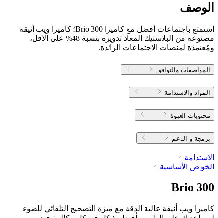
الوصف
استمتع باجتماعات أفضل مع كاميرا Brio 300؛ كاميرا ويب أنيقة
مصنوعة من البلاستيك المعاد تدويره بنسبة 48% على الأقل،
ومُعتمدَة لمنصات الاجتماعات الرائدة.
المواصفات والتوافق
المواد والاستدامة
محتويات العبوة
برمجة و الدعم
الاستدامة
الخواص الأساسية
Brio 300
كاميرا ويب أنيقة عالية الدقة مع ميزة التصحيح التلقائي للضوء
لمساعدتك على الظهور بأفضل شكل في كل مكالمة فيديو.