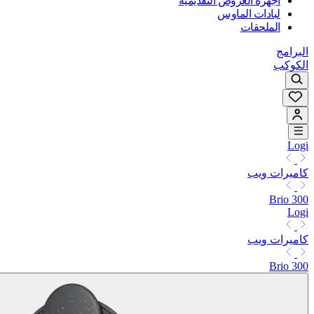
أجهزة العروض التقديمية
لبادات الماوس
الملحقات
البرامج
الكوكب
Logi
كاميرات ويب
Brio 300
Logi
كاميرات ويب
Brio 300