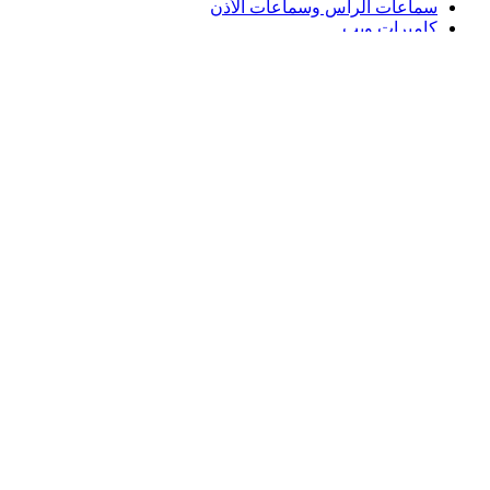
سماعات الرأس وسماعات الأذن
كاميرات ويب
مكبرات الصوت
حافظات لوحة مفاتيح لجهاز iPad
أجهزة ماوس للألعاب
لوحات مفاتيح للألعاب
سماعة رأس للألعاب
الدعم
دعم فردي
دعم الألعاب
تواصل معنا
Logitech
المنتجات
الدعم
SA,ar
©2026 Logitech. جميع الحقوق محفوظة.