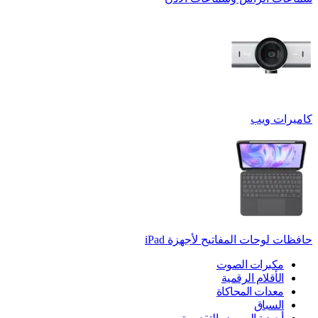
كاميرات ويب
حافظات لوحات المفاتيح لأجهزة ‏iPad
مكبرات الصوت
الأقلام الرقمية
معدات المحاكاة
السباق