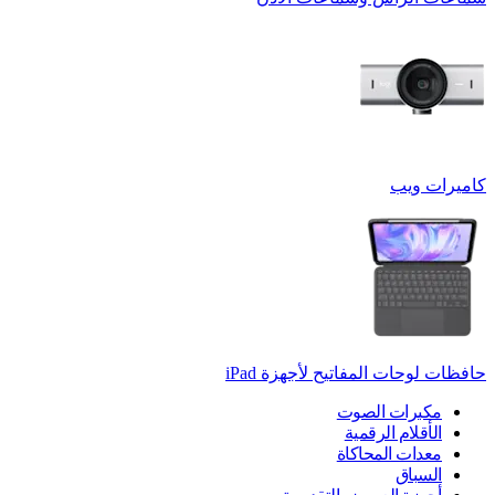
كاميرات ويب
حافظات لوحات المفاتيح لأجهزة ‏iPad
مكبرات الصوت
الأقلام الرقمية
معدات المحاكاة
السباق