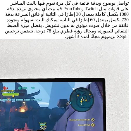
تواصل بوضوح وبدقة فائقة في كل مرة تقوم فيها بالبث المباشر
على قنوات مثل Twitch وYouTube. قم ببث أي محتوى تريده بدقة
1080 بكسل كاملة بمعدل 30 إطارًا في الثانية أو فائق السرعة بدقة
720 بكسل بمعدل 60 إطارًا في الثانية. يمكنك البث بسهولة وبجودة
فائقة من خلال صوت موثوق به بدون تشويش، بفضل ميزة الضبط
التلقائي للصورة، ومجال رؤية قطري يبلغ 78 درجة. تتضمن ترخيص
XSplit بريميوم مجانًا لمدة 3 أشهر.