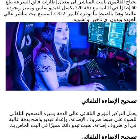
يحتاج القائمون بالبث المباشر إلى معدل إطارات فائق السرعة يبلغ
60 إطارًا في الثانية مع دقة 720 بكسل لفيديو سلس ومميز وبجودة
عالية؛ وهذا بالضبط ما توفره كاميرا C922. استمتع ببث مباشر عالي
الجودة وبدون أي تأخير أو تشويه.
تصحيح الإضاءة التلقائي
يعمل التركيز البؤري التلقائي عالي الدقة وميزة التصحيح التلقائي
للضوء على ضبط ظروف الإضاءة، وإعداد فيديو واضح بدقة عالية
في أي ظروف إضاءة، بحيث تبدو دائمًا مميزًا في البث الخاص بك.
تصحيح الإضاءة التلقائي