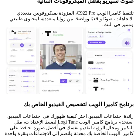
صوت ستيريو بفضل الميكروفونات الثنائية
تلتقط كاميرا الويب C922 Pro، المزودة بميكروفونين متعددي
الاتجاهات، صوتًا واقعيًا وواضحًا من زوايا متعددة، لمحتوى طبيعي
ومميز في البث.
برنامج كاميرا الويب لتخصيص الفيديو الخاص بك
رائدة اجتماعات الفيديو، اختر كيفية ظهورك في اجتماعات الفيديو.
استخدم برنامج كاميرا الويب Logi Tune لضبط الإعدادات، مثل
التكبير ومجال الرؤية لتقديم نفسك في أفضل صورة. حافظ على
كاميرا الويب الخاصة بك محدثة وانضم إلى الاجتماعات بنقرة واحدة