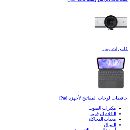
كاميرات ويب
حافظات لوحات المفاتيح لأجهزة ‏iPad
مكبرات الصوت
الأقلام الرقمية
معدات المحاكاة
السباق