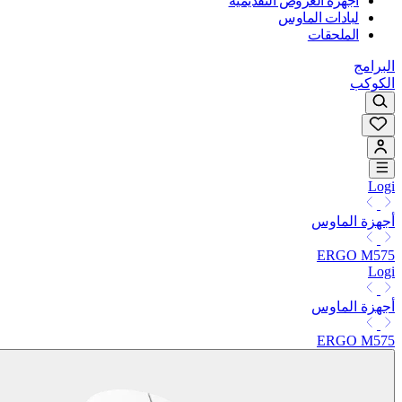
أجهزة العروض التقديمية
لبادات الماوس
الملحقات
البرامج
الكوكب
Logi
أجهزة الماوس
ERGO M575
Logi
أجهزة الماوس
ERGO M575