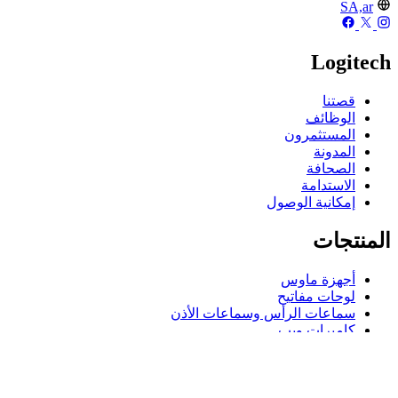
SA,ar
Logitech
قصتنا
الوظائف
المستثمرون
المدونة
الصحافة
الاستدامة
إمكانية الوصول
المنتجات
أجهزة ماوس
لوحات مفاتيح
سماعات الرأس وسماعات الأذن
كاميرات ويب
مكبرات الصوت
حافظات لوحة مفاتيح لجهاز iPad
أجهزة ماوس للألعاب
لوحات مفاتيح للألعاب