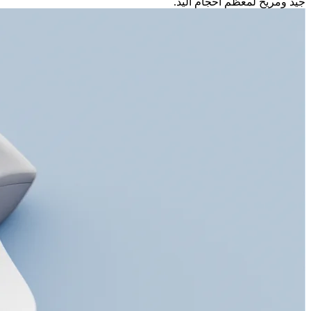
جيد ومريح لمعظم أحجام اليد.