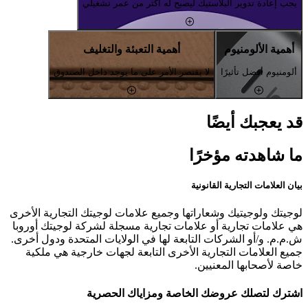
يجب إعادة تدوير البلاستيك ليصبح له أكثر من عمر تشغيلي
أهمية الألومنيوم
أهمية التعبئة والتغليف
ألومنيوم أفضل تأثيرًا
لا يقتصر الأمر على ما يوجد داخل الصندوق
قد يعجبك أيضًا
ما شاهدته مؤخرًا
بيان العلامات التجارية القانونية
لوجيتك ولوجيتيك وشعاراتها وجميع علامات لوجيتك التجارية الأخرى
هي علامات تجارية أو علامات تجارية مسجلة لشركة لوجيتك أوروبا
ش.م.م. و/أو الشركات التابعة لها في الولايات المتحدة ودول أخرى.
جميع العلامات التجارية الأخرى التابعة لجهات خارجية هي ملكية
خاصة لأصحابها المعنيين.
اشترك لتصلك عروضك الخاصة ومزاياك الحصرية