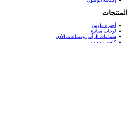
إمكانية الوصول
المنتجات
أجهزة ماوس
لوحات مفاتيح
سماعات الرأس وسماعات الأذن
كاميرات ويب
مكبرات الصوت
حافظات لوحة مفاتيح لجهاز iPad
أجهزة ماوس للألعاب
لوحات مفاتيح للألعاب
سماعة رأس للألعاب
الدعم
دعم فردي
دعم الألعاب
تواصل معنا
Logitech
المنتجات