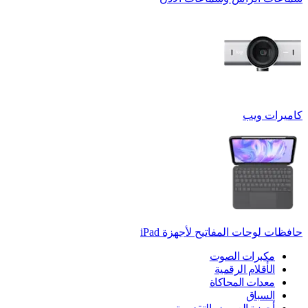
كاميرات ويب
حافظات لوحات المفاتيح لأجهزة ‏iPad
مكبرات الصوت
الأقلام الرقمية
معدات المحاكاة
السباق