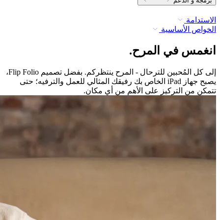
برمجة و الدعم
الاستدامة
الخواص الأساسية
انغمس في المرح.
إلى كل المُحبين للترحال - المرح ينتظركم. بفضل تصميم ‎Flip Folio‏،
يصبح جهاز ‎iPad‏ الخاص بك رفيقك المثالي للعمل والترفيه؛ حتى
تتمكن من التركيز على الأهم من أي مكان.