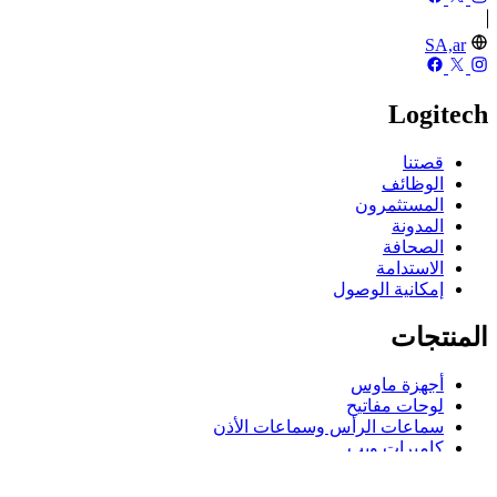
SA,ar
Logitech
قصتنا
الوظائف
المستثمرون
المدونة
الصحافة
الاستدامة
إمكانية الوصول
المنتجات
أجهزة ماوس
لوحات مفاتيح
سماعات الرأس وسماعات الأذن
كاميرات ويب
مكبرات الصوت
حافظات لوحة مفاتيح لجهاز iPad