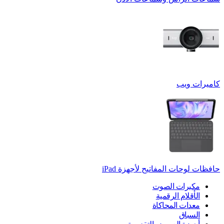
كاميرات ويب
حافظات لوحات المفاتيح لأجهزة ‏iPad
مكبرات الصوت
الأقلام الرقمية
معدات المحاكاة
السباق