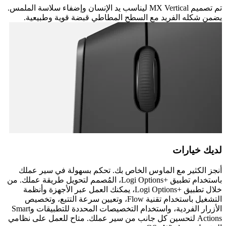
تم تصميم MX Vertical ليناسب يد الإنسان وإضفاء سلاسة الملمس.
يضمن شكله الفريد مع السطح المطاطي قبضة قوية وطبيعية.
لديك خيارات
أنجز الكثير مع الماوس الخاص بك. تحكم بسهولة في سير عملك
باستخدام تطبيق Logi Options+‎، المُصمم لتحويل طريقة عملك. من
خلال تطبيق Logi Options+‎، يمكنك العمل عبر الأجهزة وأنظمة
التشغيل باستخدام تقنية Flow، وتعيين سرعة التتبع، وتخصيص
الأزرار الفردية، واستخدام التخصيصات المحددة للتطبيقات وSmart
Actions لتحسين كل جانب من سير عملك. متاح للعمل على نظامي