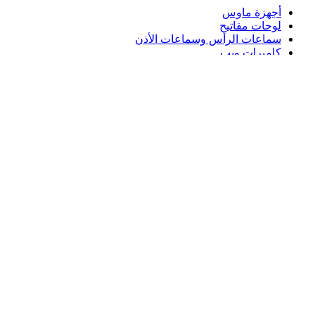
أجهزة ماوس
لوحات مفاتيح
سماعات الرأس وسماعات الأذن
كاميرات ويب
مكبرات الصوت
حافظات لوحة مفاتيح لجهاز iPad
أجهزة ماوس للألعاب
لوحات مفاتيح للألعاب
سماعة رأس للألعاب
الدعم
دعم فردي
دعم الألعاب
تواصل معنا
Logitech
المنتجات
الدعم