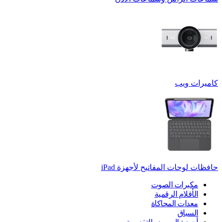
كاميرات ويب
حافظات لوحات المفاتيح لأجهزة ‏iPad
مكبرات الصوت
الأقلام الرقمية
معدات المحاكاة
السباق