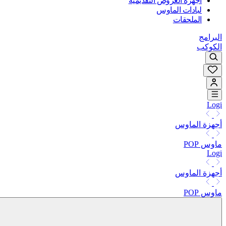
أجهزة العروض التقديمية
لبادات الماوس
الملحقات
البرامج
الكوكب
Logi
أجهزة الماوس
ماوس POP
Logi
أجهزة الماوس
ماوس POP