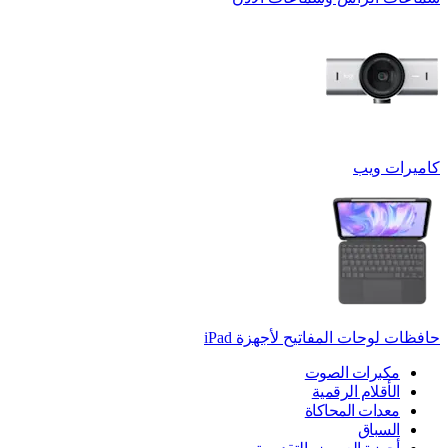
كاميرات ويب
حافظات لوحات المفاتيح لأجهزة ‏iPad
مكبرات الصوت
الأقلام الرقمية
معدات المحاكاة
السباق