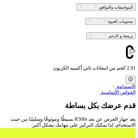
المواصفات والتوافق
محتويات العبوة
برمجة و الدعم
2.91
2.91 كجم من انبعاثات ثاني أكسيد الكربون
الاستدامة
الخواص الأساسية
قدم عرضك بكل بساطة
يعد جهاز العرض عن بعد R500s بسيطًا وموثوقًا وسلسًا من حيث
الاستخدام، لذا يمكنك التركيز على مهامك بشكل أكبر.