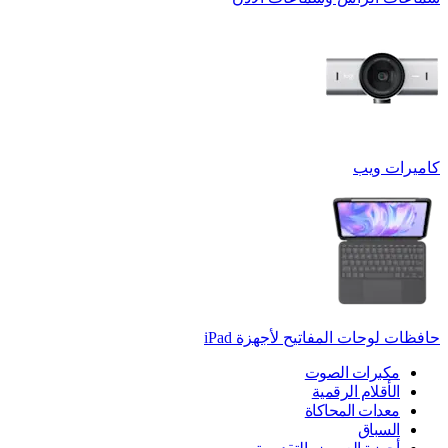
كاميرات ويب
حافظات لوحات المفاتيح لأجهزة ‏iPad
مكبرات الصوت
الأقلام الرقمية
معدات المحاكاة
السباق