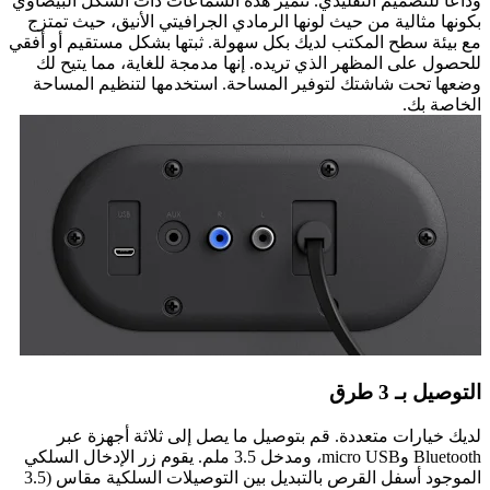
وداعًا للتصميم التقليدي. تتميز هذه السماعات ذات الشكل البيضاوي
بكونها مثالية من حيث لونها الرمادي الجرافيتي الأنيق، حيث تمتزج
مع بيئة سطح المكتب لديك بكل سهولة. ثبتها بشكل مستقيم أو أفقي
للحصول على المظهر الذي تريده. إنها مدمجة للغاية، مما يتيح لك
وضعها تحت شاشتك لتوفير المساحة. استخدمها لتنظيم المساحة
الخاصة بك.
التوصيل بـ 3 طرق
لديك خيارات متعددة. قم بتوصيل ما يصل إلى ثلاثة أجهزة عبر
Bluetooth وmicro USB، ومدخل 3.5 ملم. يقوم زر الإدخال السلكي
الموجود أسفل القرص بالتبديل بين التوصيلات السلكية مقاس (3.5