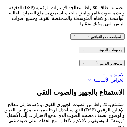
مصممة بطاقة 80 واط لمعالجة الإشارات الرقمية (DSP) الدقيقة
وتقديم صوت غامر ونابض بالحياة. استمتع بسماع النغمات العالية
الواضحة، والأنغام المتوسطة والمنخفضة القوية، وجميع أصوات
الباس التي يمكنك تحمّلها.
المواصفات والتوافق
محتويات العبوة
برمجة و الدعم
الاستدامة
الخواص الأساسية
الاستمتاع بالجهير والصوت النقي
استمتع بـ 20 واط من الصوت الجهيري القوي، بالإضافة إلى معالج
الإشارة الرقمي (DSP) الذي سيأخذك لرحلة ممتعة تمزج بين العمق
والوضوح. يضيف مضخم الصوت الذي يدفع الاهتزازات إلى الأسفل
"روعة" للموسيقى والأفلام والألعاب، مع الحفاظ على صوت غني
ونقي.