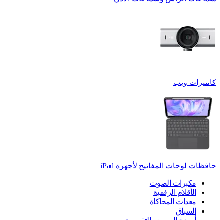
كاميرات ويب
حافظات لوحات المفاتيح لأجهزة ‏iPad
مكبرات الصوت
الأقلام الرقمية
معدات المحاكاة
السباق