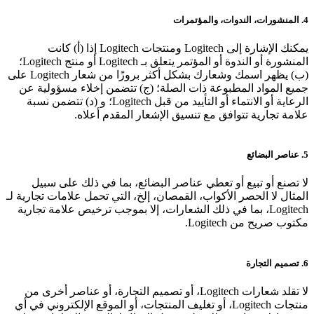
4. المنشورات، الندوات، والمؤتمرات
يمكنك الإشارة إلى Logitech ومنتجات Logitech إذا (أ) كانت
المنشورة أو الندوة أو المؤتمر يتعلق بـ Logitech أو منتج Logitech؛
(ب) يظهر اسمك وشعارك بشكل أكثر بروزًا من شعار Logitech على
جميع المواد المطبوعة ذات الصلة؛ (ج) تتضمن إخلاء مسؤولية عن
الرعاية أو الانتماء أو التأييد من قبل Logitech؛ و (د) تتضمن نسبة
علامة تجارية تتوافق مع تنسيق الإشعار المقدم أعلاه.
5. عناصر البضائع
لا تصنع أو تبيع أو تعطي عناصر البضائع، بما في ذلك على سبيل
المثال لا الحصر الأكواب، القمصان، إلخ، التي تحمل علامات تجارية لـ
Logitech، بما في ذلك الشعارات، إلا بموجب ترخيص علامة تجارية
مكتوب صريح من Logitech.
6. تصميم التجارة
لا تقلد شعارات Logitech، أو تصميم التجارة، أو عناصر أخرى من
منتجات Logitech، أو تغليف المنتجات، أو الموقع الإلكتروني في أي