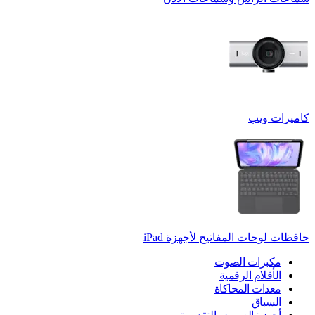
كاميرات ويب
حافظات لوحات المفاتيح لأجهزة ‏iPad
مكبرات الصوت
الأقلام الرقمية
معدات المحاكاة
السباق