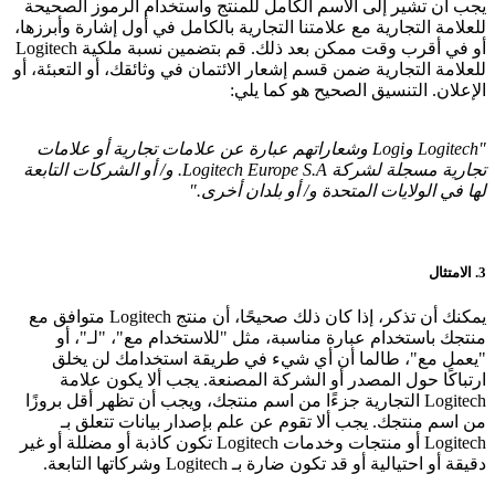
يجب أن تشير إلى الاسم الكامل للمنتج واستخدام الرموز الصحيحة
للعلامة التجارية مع علامتنا التجارية بالكامل في أول إشارة وأبرزها،
أو في أقرب وقت ممكن بعد ذلك. قم بتضمين نسبة ملكية Logitech
للعلامة التجارية ضمن قسم إشعار الائتمان في وثائقك، أو التعبئة، أو
الإعلان. التنسيق الصحيح هو كما يلي:
"Logitech وLogi وشعاراتهم عبارة عن علامات تجارية أو علامات
تجارية مسجلة لشركة Logitech Europe S.A. و/ أو الشركات التابعة
لها في الولايات المتحدة و/ أو بلدان أخرى."
3. الامتثال
يمكنك أن تذكر، إذا كان ذلك صحيحًا، أن منتج Logitech متوافق مع
منتجك باستخدام عبارة مناسبة، مثل "للاستخدام مع"، "لـ"، أو
"يعمل مع"، طالما أن أي شيء في طريقة استخدامك لن يخلق
ارتباكًا حول المصدر أو الشركة المصنعة. يجب ألا يكون علامة
Logitech التجارية جزءًا من اسم منتجك، ويجب أن تظهر أقل بروزًا
من اسم منتجك. يجب ألا تقوم عن علم بإصدار بيانات تتعلق بـ
Logitech أو منتجات وخدمات Logitech تكون كاذبة أو مضللة أو غير
دقيقة أو احتيالية أو قد تكون ضارة بـ Logitech وشركاتها التابعة.