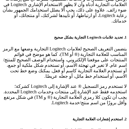
العلامات التجارية أدناه وأن لا يظهر الاستخدام الإشاري Logitech في
ضوء زائف. علاوة على ذلك، يجب ألا يضلل استخدامك الجمهور بشأن
رعاية Logitech، أو ارتباطها، أو تأييدها لشركتك، أو منتجاتك، أو
خدماتك.
1. تحديد علامات Logitech التجارية بشكل صحيح
يتضمن التعريف الصحيح لعلامات Logitech التجارية وضعها مع الرمز
المناسب للعلامة التجارية (® أو TM)، كما هو موضح في قوائم
المنتجات على موقعنا الإلكتروني، واستخدام الوصف الصحيح للمنتج/
اسم عام. لا تغير في تهجئة الاسم، أو تستخدم شكل ملكية أو جمع،
أو تستخدم العلامة التجارية كاسم أو فعل. يمكنك وضع خط تحت
الاسم، أو استخدام خط مائل، أو جعله عريضًا.
لا تستخدم رمز التسجيل ® عند الإشارة إلى Logitech كشركة؛
استخدمه فقط عند الإشارة إلى منتجات وخدمات Logitech المحددة.
يجب أن تكون كلا رمزي العلامة التجارية (® و TM) في شكل مرتفع
وأقل بروزًا من اسم منتج/خدمة Logitech.
2. استخدم إشعارات العلامة التجارية