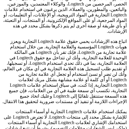
الحصر، المرخصين من Logitech، والوكلاء المعتمدين، والموزعين،
والبائعين، والمطورين، والعملاء، الذين يرغبون في استخدام علامات
Logitech التجارية في المواد الترويجية، أو الإعلانات، أو التعليمات، أو
المواد المرجعية، أو على المواقع الإلكترونية، أو المنتجات، أو التعبئة،
أو بأي طريقة أو صفة أخرى لم يتم ذكرها بشكل محدد في هذه
الإرشادات.
اتباع هذه الإرشادات يحمي حقوق علامة Logitech التجارية ويعزز
هويات Logitech المؤسسية والعلامة التجارية. من خلال استخدام
علامة تجارية من Logitech، فإنك تقر بأن Logitech هي المالكة
الوحيدة للعلامة التجارية، وأنك لن تتداخل مع حقوق Logitech في
العلامة التجارية، بما في ذلك تحدي استخدام Logitech، أو تسجيلها،
أو تقديم طلب لتسجيل هذه العلامة التجارية في أي مكان في العالم،
وأنك لن تضر أو تسئ استخدام أو تجعل أي علامة تجارية من
Logitech أو أي كلمة أو علامة مشابهة بشكل مربك لعلامات
Logitech التجارية. إذا كنت، في سياق استخدام علامات Logitech
التجارية، تكتسب أي سمعة طيبة في أي من العلامات، فإن جميع
هذه السمعة ستنتقل تلقائيًا إلى Logitech وعليك اتخاذ جميع
الإجراءات اللازمة أو تنفيذ أي مستندات ضرورية لتحقيق هذا الانتقال.
يمكنك استخدام علامات Logitech التجارية أو أسماء المنتجات
للإشارة بشكل محدد إلى منتجات Logitech. لا تعترض Logitech على
استخدامك الإشاري لعلامات Logitech التجارية أو أسماء المنتجات
(ولكن ليس الشعارات وعلامات التصميم)، بشرط أن تتبع إرشادات