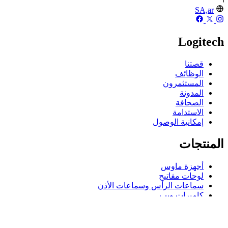
SA,ar
Logitech
قصتنا
الوظائف
المستثمرون
المدونة
الصحافة
الاستدامة
إمكانية الوصول
المنتجات
أجهزة ماوس
لوحات مفاتيح
سماعات الرأس وسماعات الأذن
كاميرات ويب
مكبرات الصوت
حافظات لوحة مفاتيح لجهاز iPad
أجهزة ماوس للألعاب