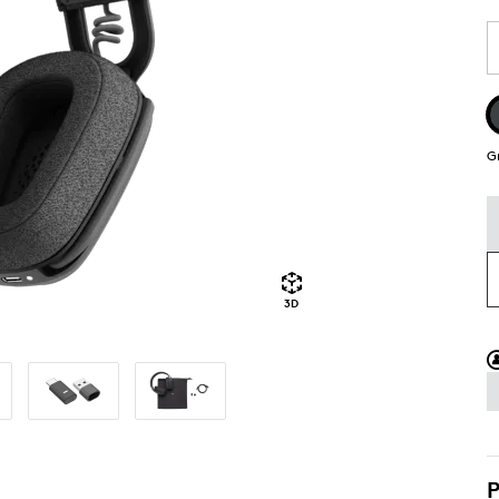
G
3D
P