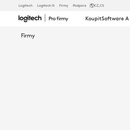
DRŽÁK
Logitech
Logitech G
Firmy
Podpora
CZ
,CS
Koupit
Software A
STOLNÍCH
Firmy
MIKROFONŮ