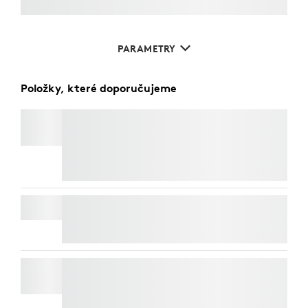
PARAMETRY
Položky, které doporučujeme
C920
e
BUSINESS WEBCAM
Ušetřete 50% na webkamerách
při přidání
klávesnice a myši do košíku. Platí výjimky*
SIGNATURE MK650 COMBO FOR BUSINESS
BRIO 4K
Ušetřete 50% na webkamerách
při přidání
klávesnice a myši do košíku. Platí výjimky*