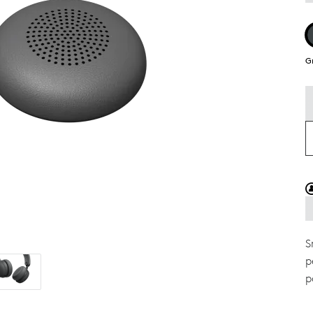
G
S
p
p