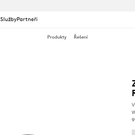
É
 Služby
Partneři
Produkty
Řešení
V
W
9