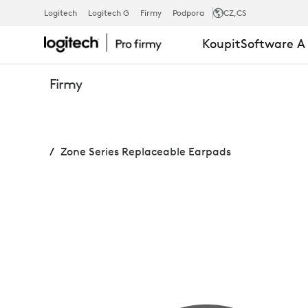
VYMĚNITELN
Logitech
Logitech G
Firmy
Podpora
CZ
,CS
Koupit
Software A
NÁUŠNÍKY
Firmy
ŘADY
Zone Series Replaceable Earpads
ZONE