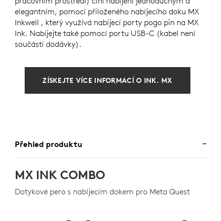
pracovním prostředí) činí nabíjení jednoduchým a
elegantním, pomocí přiloženého nabíjecího doku MX
Inkwell , který využívá nabíjecí porty pogo pin na MX
Ink. Nabíjejte také pomocí portu USB-C (kabel není
součástí dodávky).
ZÍSKEJTE VÍCE INFORMACÍ O INK. MX
Přehled produktu
MX INK COMBO
Dotykové pero s nabíjecím dokem pro Meta Quest