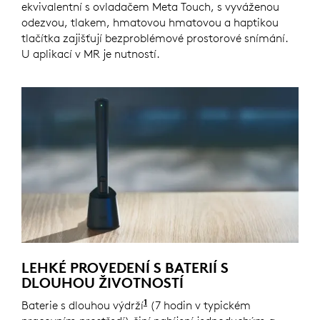
ekvivalentní s ovladačem Meta Touch, s vyváženou
odezvou, tlakem, hmatovou hmatovou a haptikou
tlačítka zajišťují bezproblémové prostorové snímání.
U aplikací v MR je nutností.
LEHKÉ PROVEDENÍ S BATERIÍ S
DLOUHOU ŽIVOTNOSTÍ
1
Baterie s dlouhou výdrží
Životnost baterie se výrazně li
(7 hodin v typickém