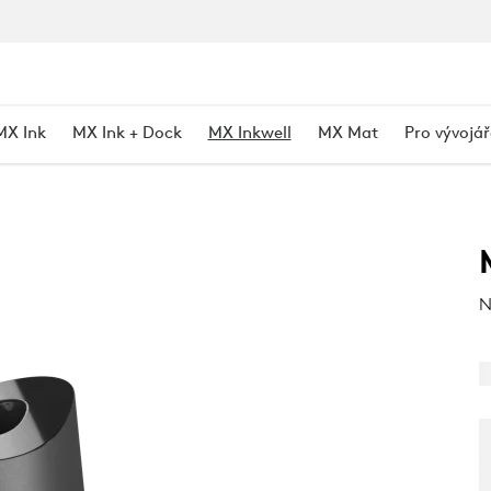
MX Ink
MX Ink + Dock
MX Inkwell
MX Mat
Pro vývojář
N