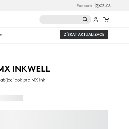
Podpora
CZ,CS
e
ZÍSKAT AKTUALIZACE
MX INKWELL
abíjecí dok pro MX Ink