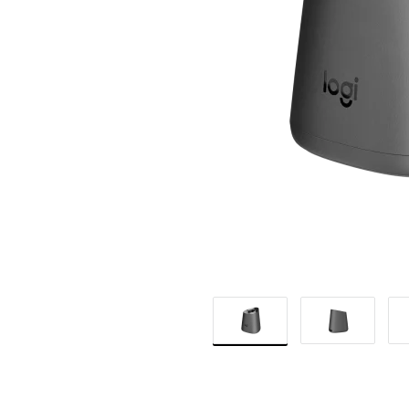
MX
INK