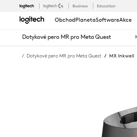
KUPTE
Obchod
Planeta
Software
Akce
NABÍJECÍ
Dotykové pero MR pro Meta Quest
DOK
Dotykové pero MR pro Meta Quest
MX Inkwell
MX
INKWELL
PRO