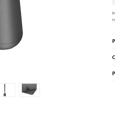
M
n
P
O