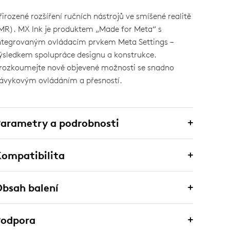
řirozené rozšíření ručních nástrojů ve smíšené realitě
MR). MX Ink je produktem „Made for Meta“ s
ntegrovaným ovládacím prvkem Meta Settings –
ýsledkem spolupráce designu a konstrukce.
rozkoumejte nově objevené možnosti se snadno
ávykovým ovládáním a přesností.
arametry a podrobnosti
ompatibilita
bsah balení
Podpora