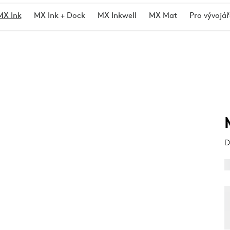
MX Ink
MX Ink + Dock
MX Inkwell
MX Mat
Pro vývojář
D