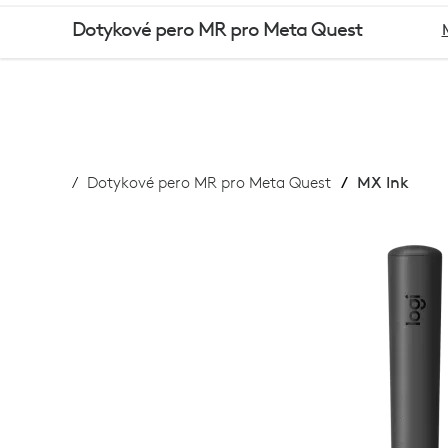
MX
Dotykové pero MR pro Meta Quest
INK
MR
Dotykové pero MR pro Meta Quest
MX Ink
PRO
META
QUEST