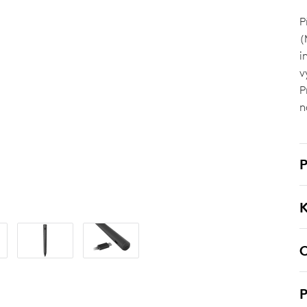
P
(
i
v
P
n
P
K
O