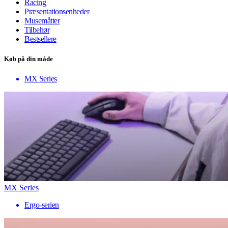
Racing
Præsentationsenheder
Musemåtter
Tilbehør
Bestsellere
Køb på din måde
MX Series
MX Series
Ergo-serien