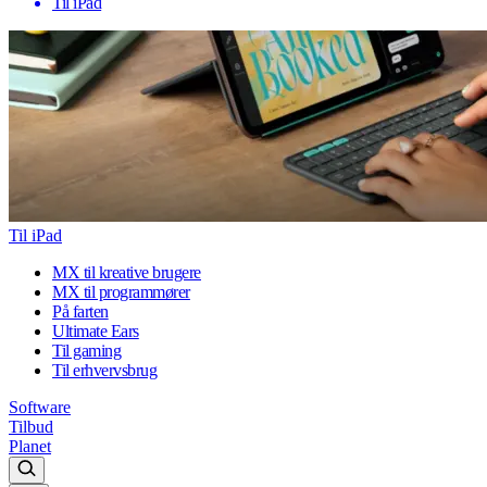
Til iPad
Til iPad
MX til kreative brugere
MX til programmører
På farten
Ultimate Ears
Til gaming
Til erhvervsbrug
Software
Tilbud
Planet