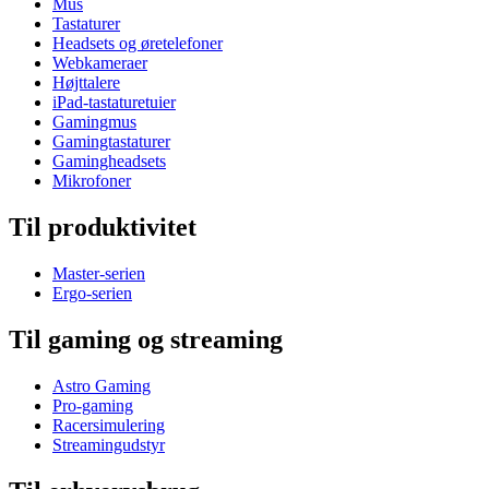
Mus
Tastaturer
Headsets og øretelefoner
Webkameraer
Højttalere
iPad-tastaturetuier
Gamingmus
Gamingtastaturer
Gamingheadsets
Mikrofoner
Til produktivitet
Master-serien
Ergo-serien
Til gaming og streaming
Astro Gaming
Pro-gaming
Racersimulering
Streamingudstyr