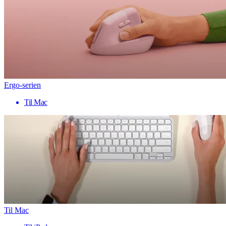
Ergo-serien
Til Mac
Til Mac