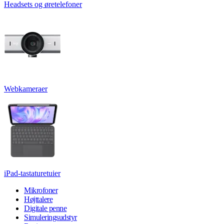
Headsets og øretelefoner
Webkameraer
iPad-tastaturetuier
Mikrofoner
Højttalere
Digitale penne
Simuleringsudstyr