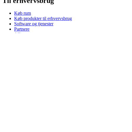
Til erhvervsbrug
Køb rum
Køb produkter til erhvervsbrug
Software og tjenester
Partnere
Alliance-partnere
Erhvervsressourcer
Til uddannelse
Køb produkter til uddannelse
K-12-løsninger
Uddannelsesressourcer
Support
Individuel support
Gamingsupport
Support til erhverv og uddannelse
Kontakt os
Reservedele
Spor din ordre