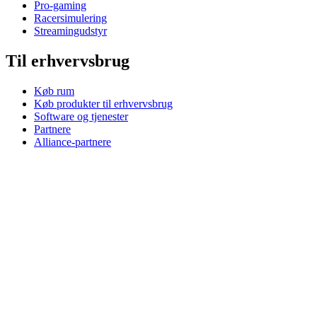
Pro-gaming
Racersimulering
Streamingudstyr
Til erhvervsbrug
Køb rum
Køb produkter til erhvervsbrug
Software og tjenester
Partnere
Alliance-partnere
Erhvervsressourcer
Til uddannelse
Køb produkter til uddannelse
K-12-løsninger
Uddannelsesressourcer
Support
Individuel support
Gamingsupport