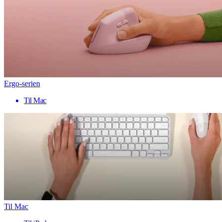
Ergo-serien
Til Mac
Til Mac