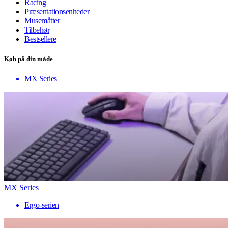
Racing
Præsentationsenheder
Musemåtter
Tilbehør
Bestsellere
Køb på din måde
MX Series
MX Series
Ergo-serien