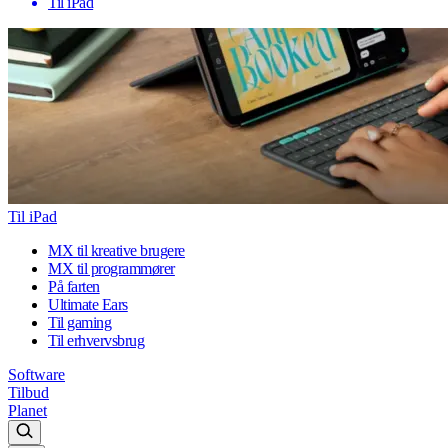
Til iPad
Til iPad
MX til kreative brugere
MX til programmører
På farten
Ultimate Ears
Til gaming
Til erhvervsbrug
Software
Tilbud
Planet