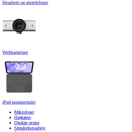
Headsets og øretelefoner
Webkameraer
iPad-tastaturetuier
Mikrofoner
Højttalere
Digitale penne
Simuleringsudstyr