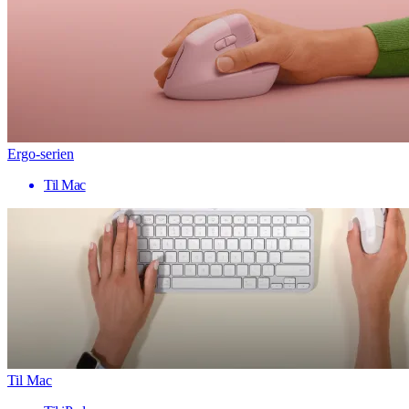
Ergo-serien
Til Mac
Til Mac