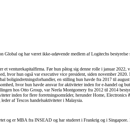
eon Global og har været ikke-udøvende medlem af Logitechs bestyrelse
 er et venturekapitalfirma. Før hun påtog sig denne rolle i januar 202
ed, hvor hun også var executive vice president, siden november 2020. 
bal boligindretningsforhandler, en stilling hun havde fra 2017 til aug
omhed, hvor hun havde ansvar for aktiviteter inden for e-handel og but
illingen hos Otto Group, var Neela Montgomery fra 2012 til 2014 bestyr
iviteter inden for flere forretningsområder, herunder Home, Electronics
g leder af Tescos handelsaktiviteter i Malaysia.
tetet og er MBA fra INSEAD og har studeret i Frankrig og i Singapore.