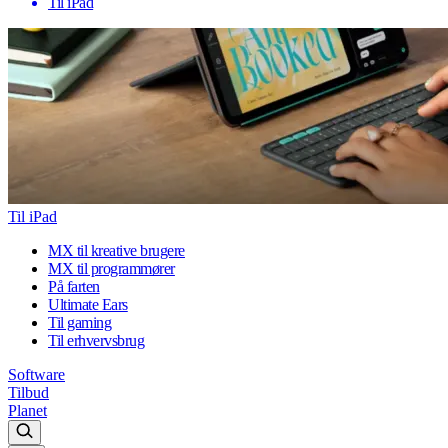
Til iPad
Til iPad
MX til kreative brugere
MX til programmører
På farten
Ultimate Ears
Til gaming
Til erhvervsbrug
Software
Tilbud
Planet