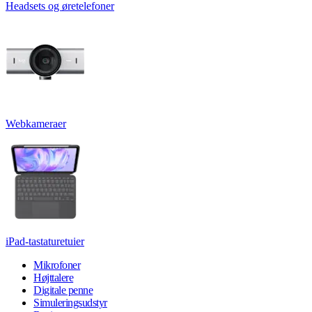
Headsets og øretelefoner
Webkameraer
iPad-tastaturetuier
Mikrofoner
Højttalere
Digitale penne
Simuleringsudstyr