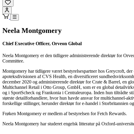
Neela Montgomery
Chief Executive Officer, Orveon Global
Neela Montgomery er den tidligere administrerende direktør for Orv
Committee.
Montgomery har tidligere været bestyrelsespartner hos Greycroft, der
apoteksdivisionen af CVS Health, en diversificeret sundhedsvirksomh
december 2020 og administrerende direktør for Crate & Barrel, en glo
Multichannel Retail i Otto Group, GmbH, som er en global detailvirks
og i SportScheck og Frankonia i Centraleuropa. Inden hun tiltrådte st
største detailforhandlere, hvor hun havde ansvar for multichannel-akt
forskellige stillinger, herunder direktør for e-handel i Storbritannien o
Frøken Montgomery er medlem af bestyrelsen for Fetch Rewards.
Neela Montgomery har studeret engelsk litteratur på Oxford-universi