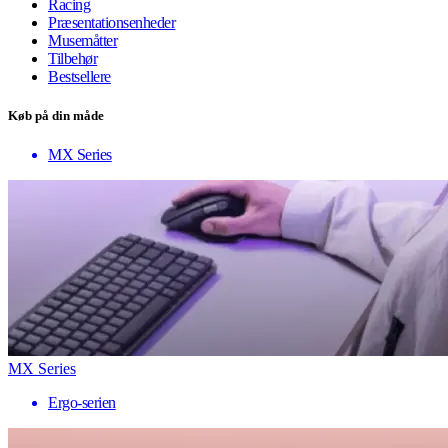
Racing
Præsentationsenheder
Musemåtter
Tilbehør
Bestsellere
Køb på din måde
MX Series
MX Series
Ergo-serien