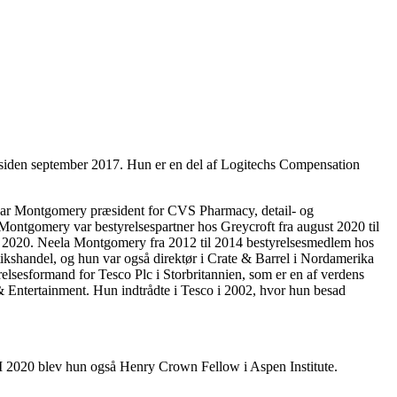
 siden september 2017. Hun er en del af Logitechs Compensation
2, var Montgomery præsident for CVS Pharmacy, detail- og
Montgomery var bestyrelsespartner hos Greycroft fra august 2020 til
ust 2020. Neela Montgomery fra 2012 til 2014 bestyrelsesmedlem hos
ikshandel, og hun var også direktør i Crate & Barrel i Nordamerika
elsesformand for Tesco Plc i Storbritannien, som er en af verdens
 & Entertainment. Hun indtrådte i Tesco i 2002, hvor hun besad
 I 2020 blev hun også Henry Crown Fellow i Aspen Institute.