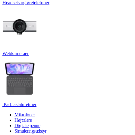
Headsets og øretelefoner
Webkameraer
iPad-tastaturetuier
Mikrofoner
Højttalere
Digitale penne
Simuleringsudstyr