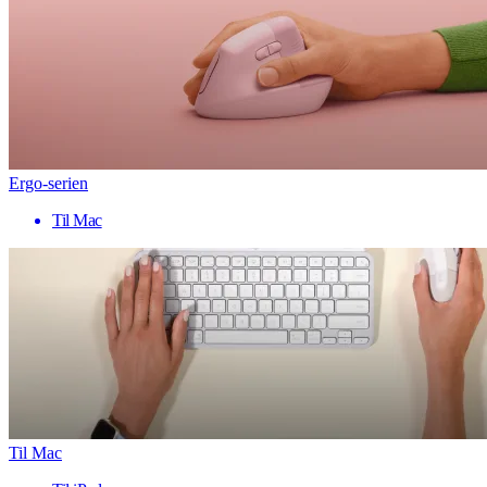
Ergo-serien
Til Mac
Til Mac