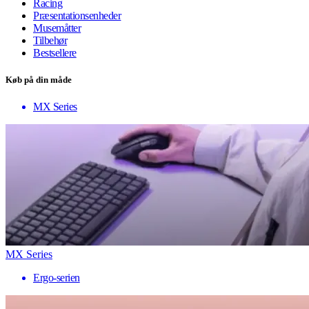
Racing
Præsentationsenheder
Musemåtter
Tilbehør
Bestsellere
Køb på din måde
MX Series
MX Series
Ergo-serien