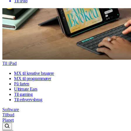
Til iPad
Til iPad
MX til kreative brugere
MX til programmører
På farten
Ultimate Ears
Til gaming
Til erhvervsbrug
Software
Tilbud
Planet