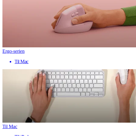
Ergo-serien
Til Mac
Til Mac