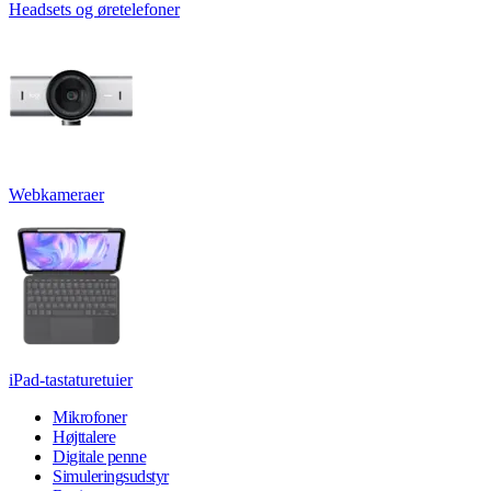
Headsets og øretelefoner
Webkameraer
iPad-tastaturetuier
Mikrofoner
Højttalere
Digitale penne
Simuleringsudstyr