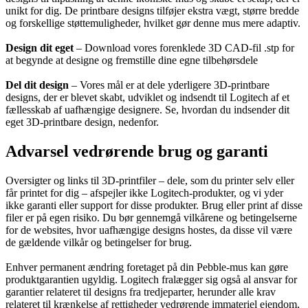
unikt for dig. De printbare designs tilføjer ekstra vægt, større bredde
og forskellige støttemuligheder, hvilket gør denne mus mere adaptiv.
Design dit eget
– Download vores forenklede 3D CAD-fil .stp for
at begynde at designe og fremstille dine egne tilbehørsdele
Del dit design
– Vores mål er at dele yderligere 3D-printbare
designs, der er blevet skabt, udviklet og indsendt til Logitech af et
fællesskab af uafhængige designere. Se, hvordan du indsender dit
eget 3D-printbare design, nedenfor.
Advarsel vedrørende brug og garanti
Oversigter og links til 3D-printfiler – dele, som du printer selv eller
får printet for dig – afspejler ikke Logitech-produkter, og vi yder
ikke garanti eller support for disse produkter. Brug eller print af disse
filer er på egen risiko. Du bør gennemgå vilkårene og betingelserne
for de websites, hvor uafhængige designs hostes, da disse vil være
de gældende vilkår og betingelser for brug.
Enhver permanent ændring foretaget på din Pebble-mus kan gøre
produktgarantien ugyldig. Logitech fralægger sig også al ansvar for
garantier relateret til designs fra tredjeparter, herunder alle krav
relateret til krænkelse af rettigheder vedrørende immateriel ejendom,