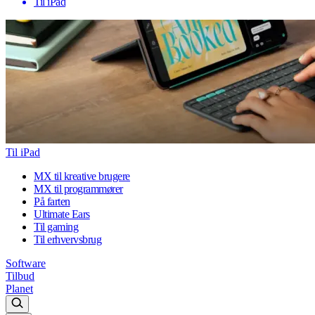
Til iPad
Til iPad
MX til kreative brugere
MX til programmører
På farten
Ultimate Ears
Til gaming
Til erhvervsbrug
Software
Tilbud
Planet