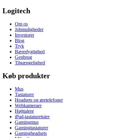
Logitech
Om os
Jobmuligheder
Investorer
Blog
Tryk
Bæredygtighed
Genbrug
Tilgængelighed
Køb produkter
Mus
Tastaturer
Headsets og øretelefoner
Webkameraer
Højttalere
iPad-tastaturetuier
Gamingmus
Gamingtastaturer
Gamingheadsets