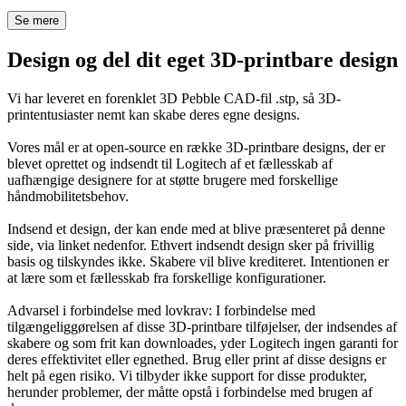
Se mere
Design og del dit eget 3D-printbare design
Vi har leveret en forenklet 3D Pebble CAD-fil .stp, så 3D-
printentusiaster nemt kan skabe deres egne designs.
Vores mål er at open-source en række 3D-printbare designs, der er
blevet oprettet og indsendt til Logitech af et fællesskab af
uafhængige designere for at støtte brugere med forskellige
håndmobilitetsbehov.
Indsend et design, der kan ende med at blive præsenteret på denne
side, via linket nedenfor. Ethvert indsendt design sker på frivillig
basis og tilskyndes ikke. Skabere vil blive krediteret. Intentionen er
at lære som et fællesskab fra forskellige konfigurationer.
Advarsel i forbindelse med lovkrav: I forbindelse med
tilgængeliggørelsen af disse 3D-printbare tilføjelser, der indsendes af
skabere og som frit kan downloades, yder Logitech ingen garanti for
deres effektivitet eller egnethed. Brug eller print af disse designs er
helt på egen risiko. Vi tilbyder ikke support for disse produkter,
herunder problemer, der måtte opstå i forbindelse med brugen af