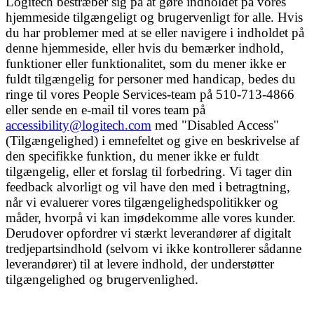
Logitech bestræber sig på at gøre indholdet på vores
hjemmeside tilgængeligt og brugervenligt for alle. Hvis
du har problemer med at se eller navigere i indholdet på
denne hjemmeside, eller hvis du bemærker indhold,
funktioner eller funktionalitet, som du mener ikke er
fuldt tilgængelig for personer med handicap, bedes du
ringe til vores People Services-team på 510-713-4866
eller sende en e-mail til vores team på
accessibility@logitech.com
med "Disabled Access"
(Tilgængelighed) i emnefeltet og give en beskrivelse af
den specifikke funktion, du mener ikke er fuldt
tilgængelig, eller et forslag til forbedring. Vi tager din
feedback alvorligt og vil have den med i betragtning,
når vi evaluerer vores tilgængelighedspolitikker og
måder, hvorpå vi kan imødekomme alle vores kunder.
Derudover opfordrer vi stærkt leverandører af digitalt
tredjepartsindhold (selvom vi ikke kontrollerer sådanne
leverandører) til at levere indhold, der understøtter
tilgængelighed og brugervenlighed.