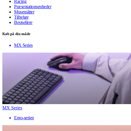
Racing
Præsentationsenheder
Musemåtter
Tilbehør
Bestsellere
Køb på din måde
MX Series
MX Series
Ergo-serien