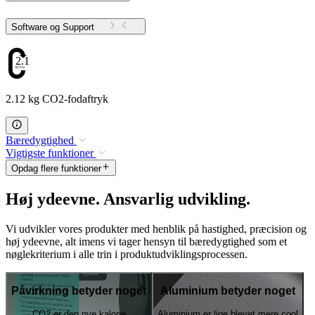
Software og Support
2.12
2.12 kg CO2-fodaftryk
Bæredygtighed
Vigtigste funktioner
Opdag flere funktioner
Høj ydeevne. Ansvarlig udvikling.
Vi udvikler vores produkter med henblik på hastighed, præcision og
høj ydeevne, alt imens vi tager hensyn til bæredygtighed som et
nøglekriterium i alle trin i produktudviklingsprocessen.
Påvirkning betyder noget
Aluminium betyder noget
CO2 er den nye kalorie
Aluminium er lige blevet mere cool