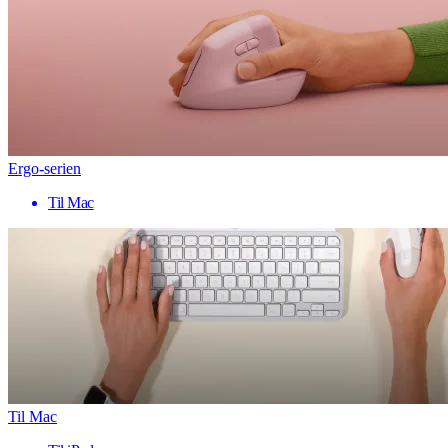
Ergo-serien
Til Mac
Til Mac