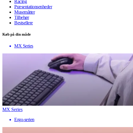
Racing
Præsentationsenheder
Musemåtter
Tilbehør
Bestsellere
Køb på din måde
MX Series
MX Series
Ergo-serien