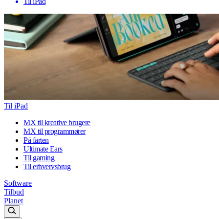
Til iPad
Til iPad
MX til kreative brugere
MX til programmører
På farten
Ultimate Ears
Til gaming
Til erhvervsbrug
Software
Tilbud
Planet