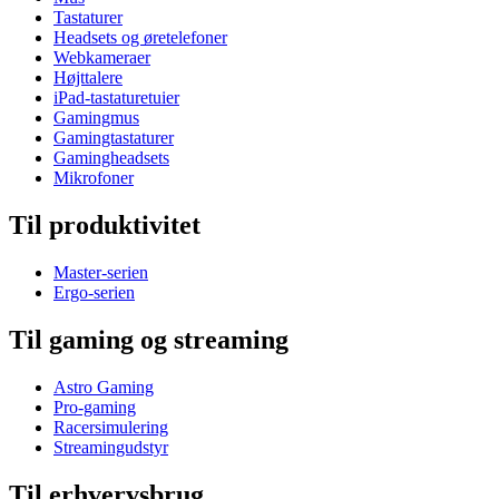
Tastaturer
Headsets og øretelefoner
Webkameraer
Højttalere
iPad-tastaturetuier
Gamingmus
Gamingtastaturer
Gamingheadsets
Mikrofoner
Til produktivitet
Master-serien
Ergo-serien
Til gaming og streaming
Astro Gaming
Pro-gaming
Racersimulering
Streamingudstyr
Til erhvervsbrug