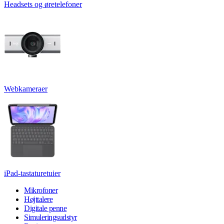
Headsets og øretelefoner
Webkameraer
iPad-tastaturetuier
Mikrofoner
Højttalere
Digitale penne
Simuleringsudstyr