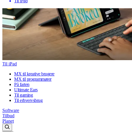
Til iPad
Til iPad
MX til kreative brugere
MX til programmører
På farten
Ultimate Ears
Til gaming
Til erhvervsbrug
Software
Tilbud
Planet