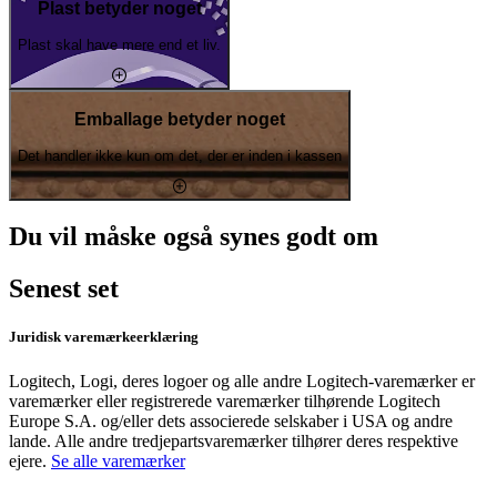
Plast betyder noget
Plast skal have mere end et liv.
Emballage betyder noget
Det handler ikke kun om det, der er inden i kassen
Du vil måske også synes godt om
Senest set
Juridisk varemærkeerklæring
Logitech, Logi, deres logoer og alle andre Logitech-varemærker er
varemærker eller registrerede varemærker tilhørende Logitech
Europe S.A. og/eller dets associerede selskaber i USA og andre
lande. Alle andre tredjepartsvaremærker tilhører deres respektive
ejere.
Se alle varemærker