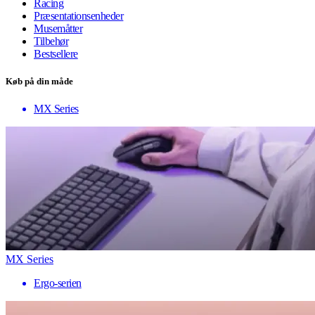
Racing
Præsentationsenheder
Musemåtter
Tilbehør
Bestsellere
Køb på din måde
MX Series
MX Series
Ergo-serien