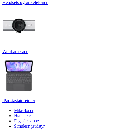
Headsets og øretelefoner
Webkameraer
iPad-tastaturetuier
Mikrofoner
Højttalere
Digitale penne
Simuleringsudstyr