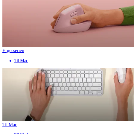
Ergo-serien
Til Mac
Til Mac