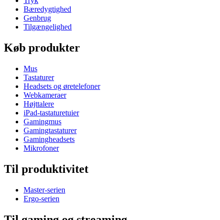
Tryk
Bæredygtighed
Genbrug
Tilgængelighed
Køb produkter
Mus
Tastaturer
Headsets og øretelefoner
Webkameraer
Højttalere
iPad-tastaturetuier
Gamingmus
Gamingtastaturer
Gamingheadsets
Mikrofoner
Til produktivitet
Master-serien
Ergo-serien
Til gaming og streaming