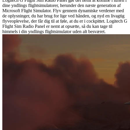
Logitech G Flight Sim Radio Panel gør det nemt at komme i luften i
dine yndlings flightsimulatorer, herunder den næste generation af
Microsoft Flight Simulator. Flyv gennem dynamiske verdener med
de oplysninger, du har brug for lige ved hånden, og nyd en livagtig
flyveoplevelse, der får dig til at føle, at du er i cockpittet. Logitech G
Flight Sim Radio Panel er nemt at opsætte, så du kan tage til
himmels i din yndlings flightsimulator uden alt besværet.