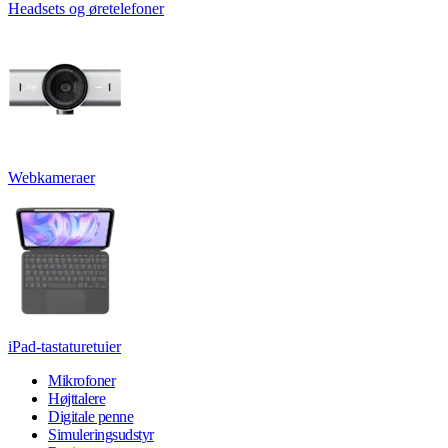
Headsets og øretelefoner
Webkameraer
iPad-tastaturetuier
Mikrofoner
Højttalere
Digitale penne
Simuleringsudstyr