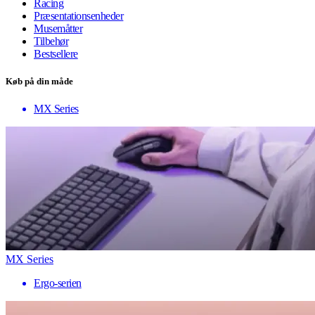
Racing
Præsentationsenheder
Musemåtter
Tilbehør
Bestsellere
Køb på din måde
MX Series
MX Series
Ergo-serien