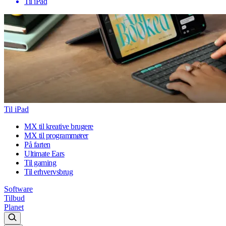
Til iPad
Til iPad
MX til kreative brugere
MX til programmører
På farten
Ultimate Ears
Til gaming
Til erhvervsbrug
Software
Tilbud
Planet