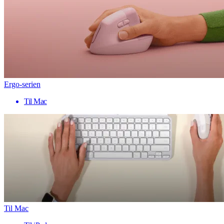
Ergo-serien
Til Mac
Til Mac