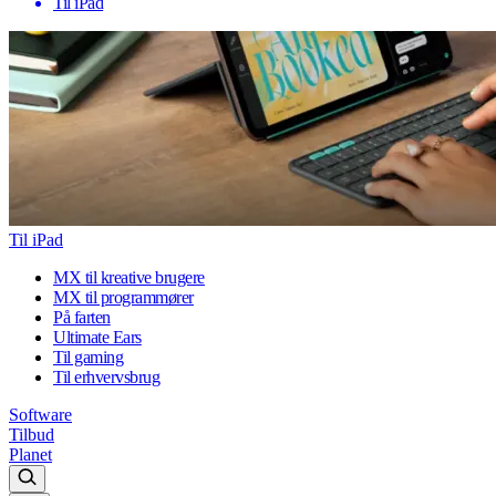
Til iPad
Til iPad
MX til kreative brugere
MX til programmører
På farten
Ultimate Ears
Til gaming
Til erhvervsbrug
Software
Tilbud
Planet