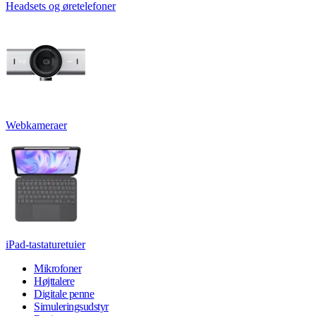
Headsets og øretelefoner
Webkameraer
iPad-tastaturetuier
Mikrofoner
Højttalere
Digitale penne
Simuleringsudstyr