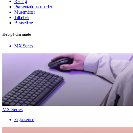
Racing
Præsentationsenheder
Musemåtter
Tilbehør
Bestsellere
Køb på din måde
MX Series
MX Series
Ergo-serien