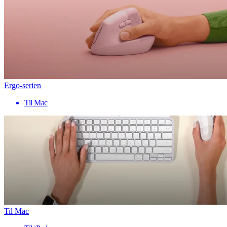
Ergo-serien
Til Mac
Til Mac