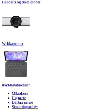
Headsets og øretelefoner
Webkameraer
iPad-tastaturetuier
Mikrofoner
Højttalere
Digitale penne
Simuleringsudstyr