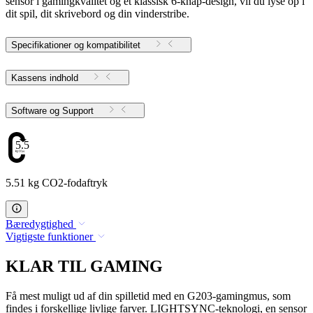
sensor i gamingkvalitet og et klassisk 6-knap-design, vil du lyse op i
dit spil, dit skrivebord og din vinderstribe.
Specifikationer og kompatibilitet
Kassens indhold
Software og Support
5.51
5.51 kg CO2-fodaftryk
Bæredygtighed
Vigtigste funktioner
KLAR TIL GAMING
Få mest muligt ud af din spilletid med en G203-gamingmus, som
findes i forskellige livlige farver. LIGHTSYNC-teknologi, en sensor