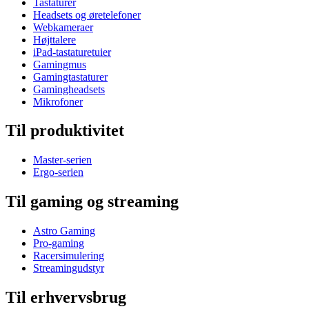
Tastaturer
Headsets og øretelefoner
Webkameraer
Højttalere
iPad-tastaturetuier
Gamingmus
Gamingtastaturer
Gamingheadsets
Mikrofoner
Til produktivitet
Master-serien
Ergo-serien
Til gaming og streaming
Astro Gaming
Pro-gaming
Racersimulering
Streamingudstyr
Til erhvervsbrug