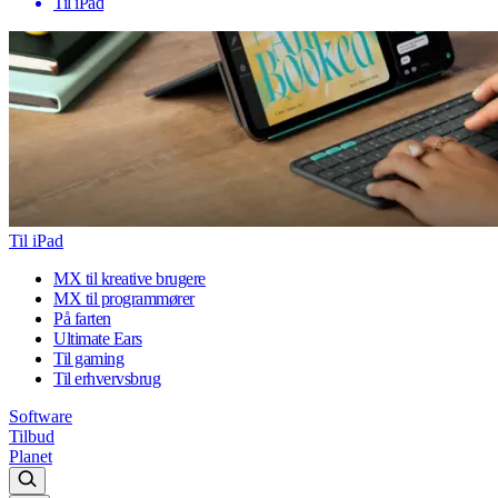
Til iPad
Til iPad
MX til kreative brugere
MX til programmører
På farten
Ultimate Ears
Til gaming
Til erhvervsbrug
Software
Tilbud
Planet