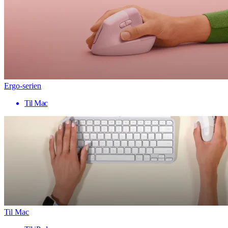
Ergo-serien
Til Mac
Til Mac