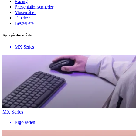
Racing
Præsentationsenheder
Musemåtter
Tilbehør
Bestsellere
Køb på din måde
MX Series
MX Series
Ergo-serien