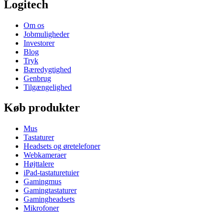
Logitech
Om os
Jobmuligheder
Investorer
Blog
Tryk
Bæredygtighed
Genbrug
Tilgængelighed
Køb produkter
Mus
Tastaturer
Headsets og øretelefoner
Webkameraer
Højttalere
iPad-tastaturetuier
Gamingmus
Gamingtastaturer
Gamingheadsets
Mikrofoner