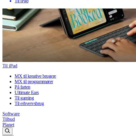
Til iPad
Til iPad
MX til kreative brugere
MX til programmører
På farten
Ultimate Ears
Til gaming
Til erhvervsbrug
Software
Tilbud
Planet