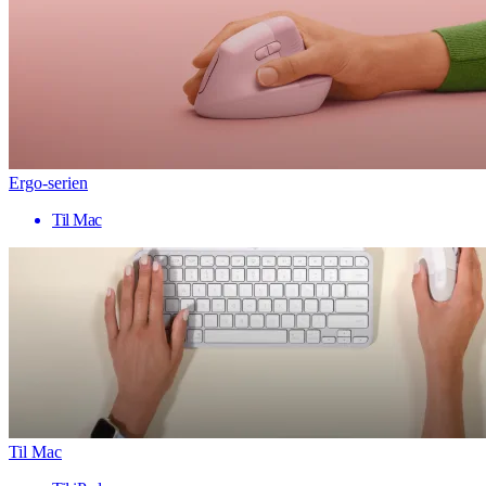
Ergo-serien
Til Mac
Til Mac