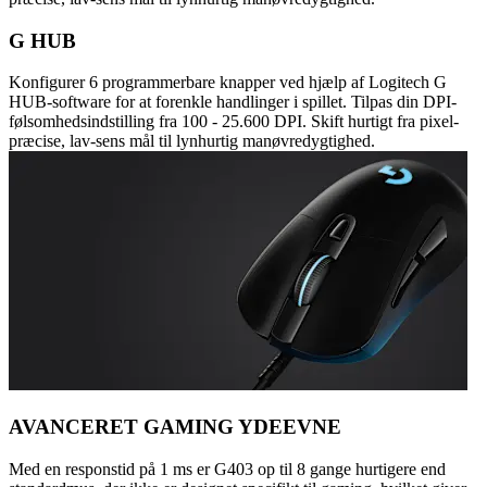
G HUB
Konfigurer 6 programmerbare knapper ved hjælp af Logitech G
HUB-software for at forenkle handlinger i spillet. Tilpas din DPI-
følsomhedsindstilling fra 100 - 25.600 DPI. Skift hurtigt fra pixel-
præcise, lav-sens mål til lynhurtig manøvredygtighed.
AVANCERET GAMING YDEEVNE
Med en responstid på 1 ms er G403 op til 8 gange hurtigere end