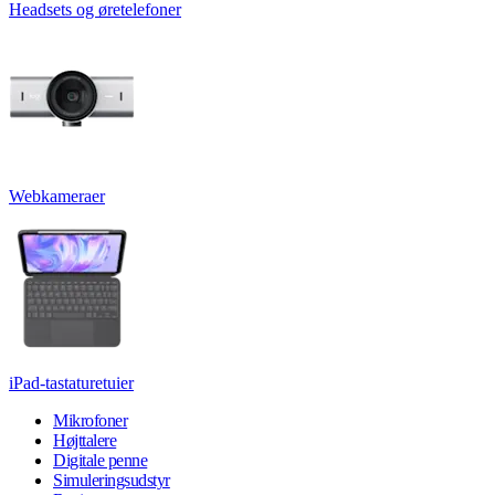
Headsets og øretelefoner
Webkameraer
iPad-tastaturetuier
Mikrofoner
Højttalere
Digitale penne
Simuleringsudstyr