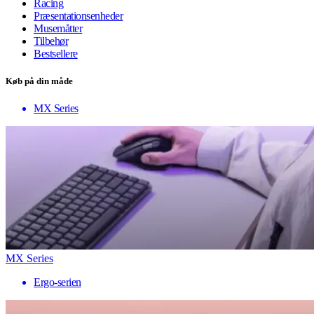
Racing
Præsentationsenheder
Musemåtter
Tilbehør
Bestsellere
Køb på din måde
MX Series
MX Series
Ergo-serien