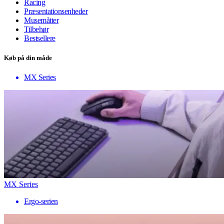
Racing
Præsentationsenheder
Musemåtter
Tilbehør
Bestsellere
Køb på din måde
MX Series
MX Series
Ergo-serien