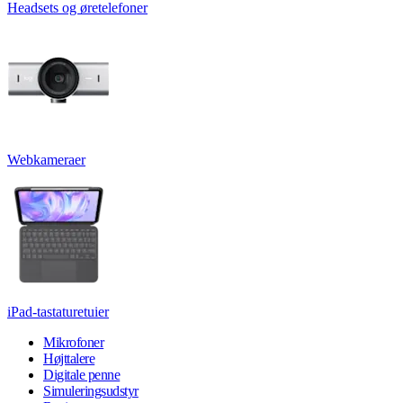
Headsets og øretelefoner
Webkameraer
iPad-tastaturetuier
Mikrofoner
Højttalere
Digitale penne
Simuleringsudstyr