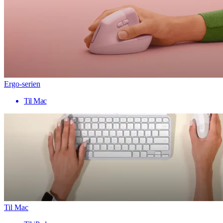
Ergo-serien
Til Mac
Til Mac