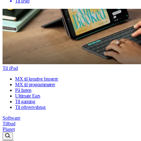
Til iPad
Til iPad
MX til kreative brugere
MX til programmører
På farten
Ultimate Ears
Til gaming
Til erhvervsbrug
Software
Tilbud
Planet